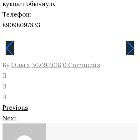
кушает обычную.
Телефон:
89098097833
By
Ольга
30.09.2018
0 Comments
Facebook
Twitter
Google+
Навигация
Previous
Next
по