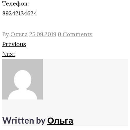
Телефон:
89242134624
By
Ольга
25.09.2019
0 Comments
Навигация
Facebook
Twitter
Google+
Previous
Next
по
записям
Written by
Ольга