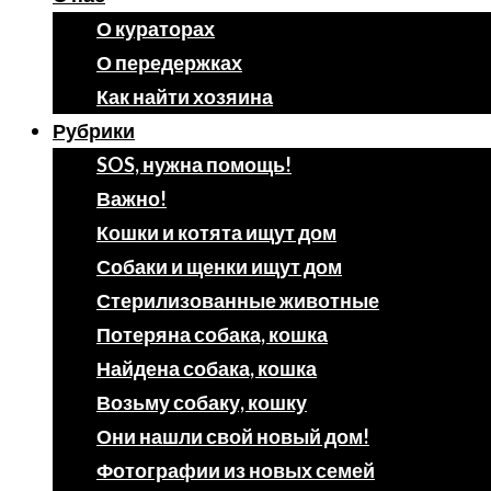
О кураторах
О передержках
Как найти хозяина
Рубрики
SOS, нужна помощь!
Важно!
Кошки и котята ищут дом
Собаки и щенки ищут дом
Стерилизованные животные
Потеряна собака, кошка
Найдена собака, кошка
Возьму собаку, кошку
Они нашли свой новый дом!
Фотографии из новых семей