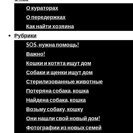
О кураторах
О передержках
Как найти хозяина
Рубрики
SOS, нужна помощь!
Важно!
Кошки и котята ищут дом
Собаки и щенки ищут дом
Стерилизованные животные
Потеряна собака, кошка
Найдена собака, кошка
Возьму собаку, кошку
Они нашли свой новый дом!
Фотографии из новых семей