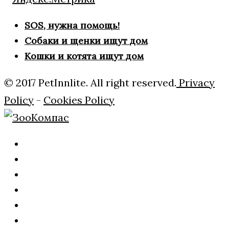
SOS, нужна помощь!
Собаки и щенки ищут дом
Кошки и котята ищут дом
© 2017 PetInnlite. All right reserved.
Privacy
Policy
-
Cookies Policy
Главная
О
нас
Рубрики
Внимание!!!
ЧЕРНЫЙ
Дать
СПИСОК!
обьявление
ЗАЯВКА