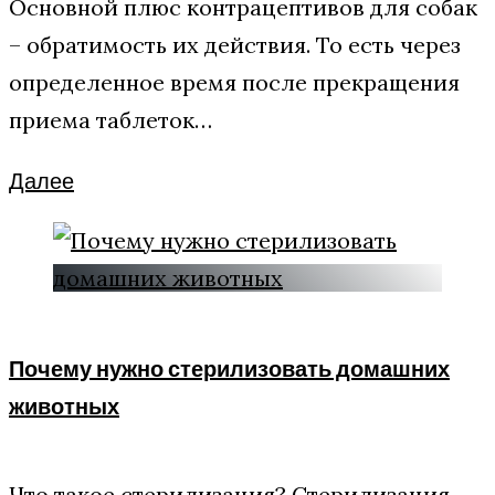
Основной плюс контрацептивов для собак
– обратимость их действия. То есть через
определенное время после прекращения
приема таблеток…
Facebook
Twitter
Google+
Далее
Почему нужно стерилизовать домашних
животных
Что такое стерилизация? Стерилизация –