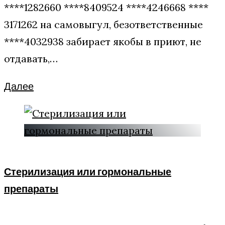
****1282660 ****8409524 ****4246668 ****
3171262 на самовыгул, безответственные
****4032938 забирает якобы в приют, не
отдавать,…
Facebook
Twitter
Google+
Далее
Стерилизация или гормональные
препараты