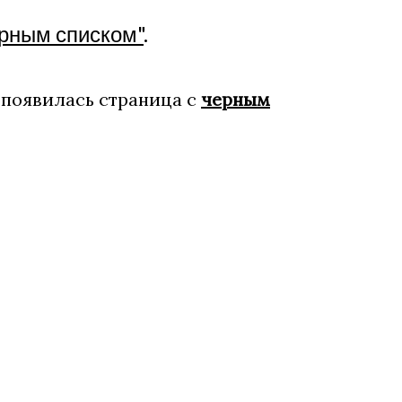
рным списком"
.
 появилась страница с
черным