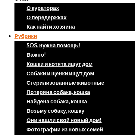
О кураторах
О передержках
Как найти хозяина
Рубрики
SOS, нужна помощь!
Важно!
Кошки и котята ищут дом
Собаки и щенки ищут дом
Стерилизованные животные
Потеряна собака, кошка
Найдена собака, кошка
Возьму собаку, кошку
Они нашли свой новый дом!
Фотографии из новых семей