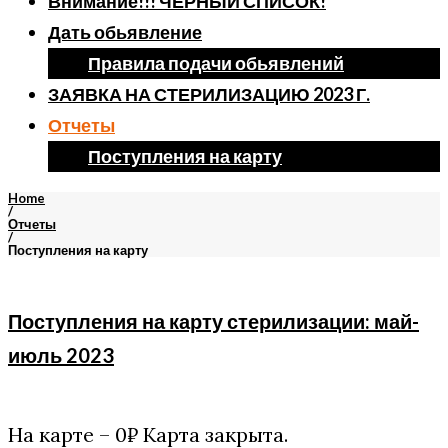
Внимание!!! ЧЕРНЫЙ СПИСОК!
Дать обьявление
Правила подачи обьявлений
ЗАЯВКА НА СТЕРИЛИЗАЦИЮ 2023 Г.
Отчеты
Поступления на карту
Home
/
Отчеты
/
Поступления на карту
Рубрика:
Поступления на карту стерилизации: май-
Поступления
июль 2023
на
карту
На карте – 0₽ Карта закрыта.