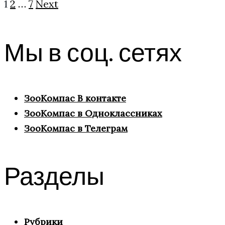
Навигация
1
2
…
7
Next
по
Мы в соц. сетях
записям
ЗооКомпас В контакте
ЗооКомпас в Одноклассниках
ЗооКомпас в Телеграм
Разделы
Рубрики