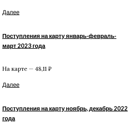
Facebook
Twitter
Google+
Далее
Поступления на карту январь-февраль-
март 2023 года
На карте — 48,11 ₽
Facebook
Twitter
Google+
Далее
Поступления на карту ноябрь, декабрь 2022
года