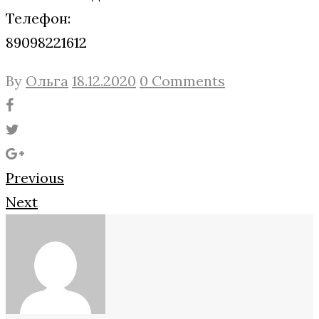
Телефон:
89098221612
By
Ольга
18.12.2020
0 Comments
Facebook
Twitter
Google+
Навигация
Previous
Next
по
записям