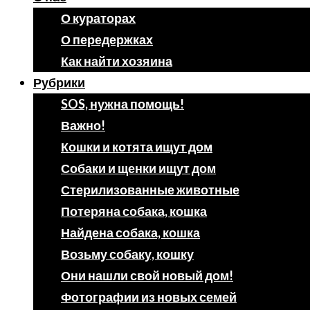
О кураторах
О передержках
Как найти хозяина
Рубрики
SOS, нужна помощь!
Важно!
Кошки и котята ищут дом
Собаки и щенки ищут дом
Стерилизованные животные
Потеряна собака, кошка
Найдена собака, кошка
Возьму собаку, кошку
Они нашли свой новый дом!
Фотографии из новых семей