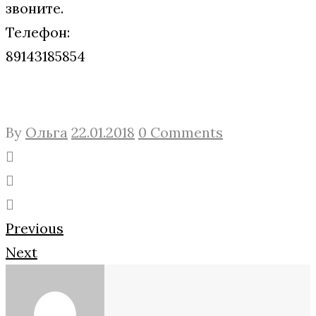
звоните.
Телефон:
89143185854
By
Ольга
22.01.2018
0 Comments
Facebook
Twitter
Google+
Навигация
Previous
Next
по
записям