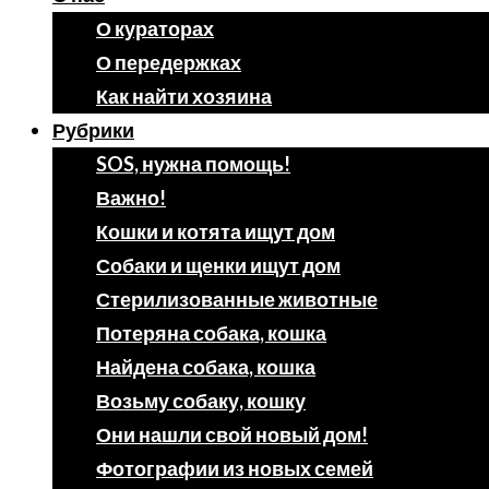
О кураторах
О передержках
Как найти хозяина
Рубрики
SOS, нужна помощь!
Важно!
Кошки и котята ищут дом
Собаки и щенки ищут дом
Стерилизованные животные
Потеряна собака, кошка
Найдена собака, кошка
Возьму собаку, кошку
Они нашли свой новый дом!
Фотографии из новых семей