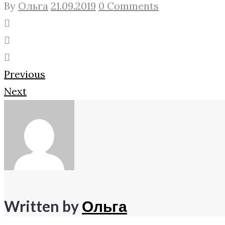
By
Ольга
21.09.2019
0 Comments
Facebook
Twitter
Google+
Навигация
Previous
Next
по
записям
Written by
Ольга