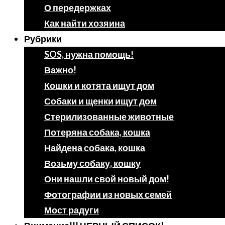
О передержках
Как найти хозяина
Рубрики
SOS, нужна помощь!
Важно!
Кошки и котята ищут дом
Собаки и щенки ищут дом
Стерилизованные животные
Потеряна собака, кошка
Найдена собака, кошка
Возьму собаку, кошку
Они нашли свой новый дом!
Фотографии из новых семей
Мост радуги