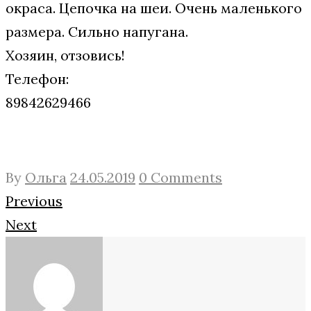
окраса. Цепочка на шеи. Очень маленького
размера. Сильно напугана.
Хозяин, отзовись!
Телефон:
89842629466
By
Ольга
24.05.2019
0 Comments
Навигация
Facebook
Twitter
Google+
Previous
Next
по
записям