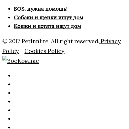
SOS, нужна помощь!
Собаки и щенки ищут дом
Кошки и котята ищут дом
© 2017 PetInnlite. All right reserved.
Privacy
Policy
-
Cookies Policy
Главная
О
нас
Рубрики
Внимание!!!
ЧЕРНЫЙ
Дать
СПИСОК!
обьявление
ЗАЯВКА
НА
Отчеты