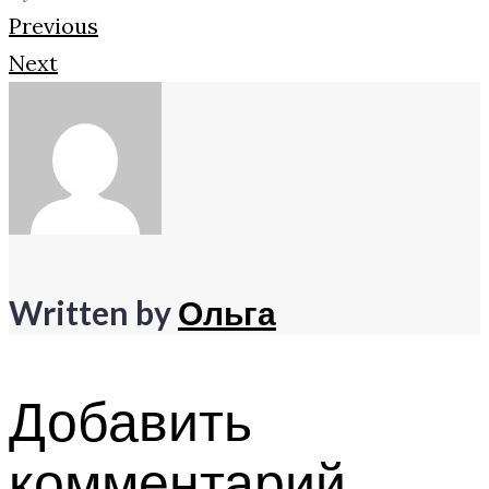
Навигация
Facebook
Twitter
Google+
Previous
Next
по
записям
Written by
Ольга
Добавить
комментарий