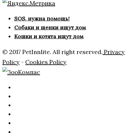
SOS, нужна помощь!
Собаки и щенки ищут дом
Кошки и котята ищут дом
© 2017 PetInnlite. All right reserved.
Privacy
Policy
-
Cookies Policy
Главная
О
нас
Рубрики
Внимание!!!
ЧЕРНЫЙ
Дать
СПИСОК!
обьявление
ЗАЯВКА