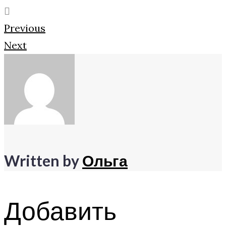
Google+
Навигация
Previous
Next
по
записям
Written by
Ольга
Добавить