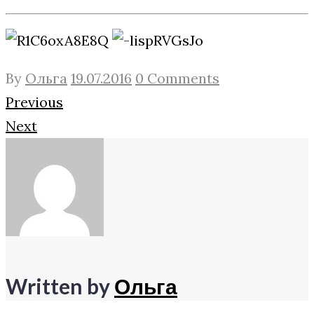
By
Ольга
19.07.2016
0 Comments
Навигация
Facebook
Twitter
Google+
Previous
Next
по
записям
Written by
Ольга