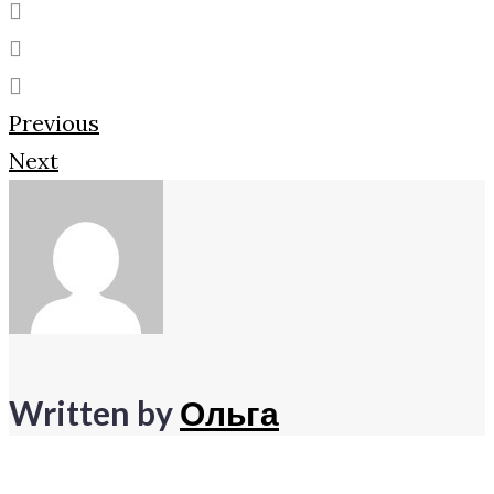
Facebook
Twitter
Google+
Навигация
Previous
Next
по
записям
Written by
Ольга