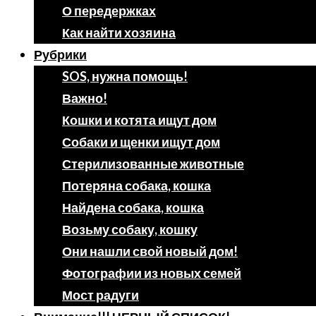
О передержках
Как найти хозяина
Рубрики
SOS, нужна помощь!
Важно!
Кошки и котята ищут дом
Собаки и щенки ищут дом
Стерилизованные животные
Потеряна собака, кошка
Найдена собака, кошка
Возьму собаку, кошку
Они нашли свой новый дом!
Фотографии из новых семей
Мост радуги