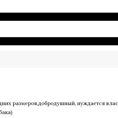
едних размеров,добродушный, нуждается вла
бака)