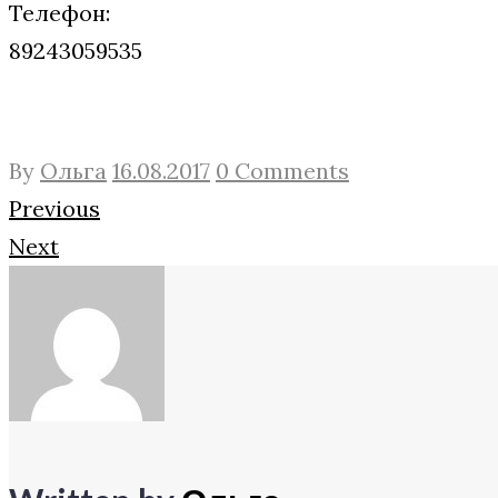
Телефон:
89243059535
By
Ольга
16.08.2017
0 Comments
Навигация
Facebook
Twitter
Google+
Previous
Next
по
записям