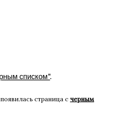
рным списком"
.
 появилась страница с
черным