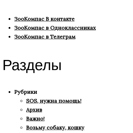
ЗооКомпас В контакте
ЗооКомпас в Одноклассниках
ЗооКомпас в Телеграм
Разделы
Рубрики
SOS, нужна помощь!
Архив
Важно!
Возьму собаку, кошку