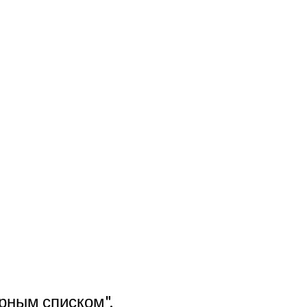
рным списком"
.