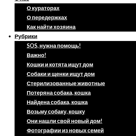
О кураторах
О передержках
Как найти хозяина
Рубрики
SOS, нужна помощь!
Важно!
Кошки и котята ищут дом
Собаки и щенки ищут дом
Стерилизованные животные
Потеряна собака, кошка
Найдена собака, кошка
Возьму собаку, кошку
Они нашли свой новый дом!
Фотографии из новых семей