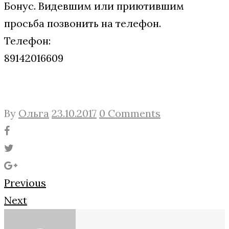
Бонус. Видевшим или приютившим
просьба позвонить на телефон.
Телефон:
89142016609
By
Ольга
23.10.2017
0 Comments
Facebook
Twitter
Google+
Навигация
Previous
Next
по