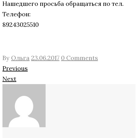
Нашедшего просьба обращаться по тел.
Телефон:
89243025510
By
Ольга
23.06.2017
0 Comments
Навигация
Facebook
Twitter
Google+
Previous
Next
по
записям