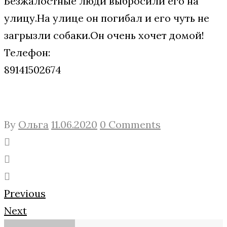
Безжалостные люди выбросили его на
улицу.На улице он погибал и его чуть не
загрызли собаки.Он очень хочет домой!
Телефон:
89141502674
By
Ольга
11.06.2020
0 Comments
Facebook
Twitter
Google+
Навигация
Previous
Next
по