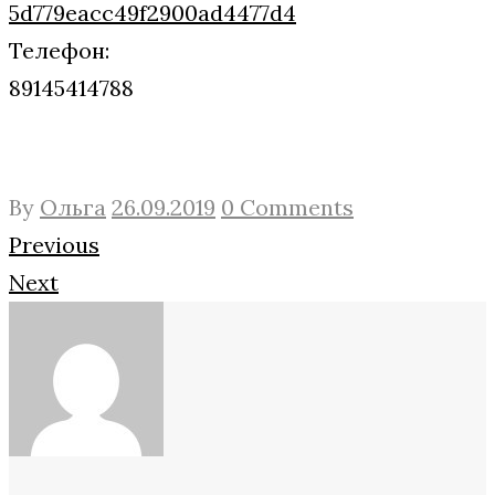
5d779eacc49f2900ad4477d4
Телефон:
89145414788
By
Ольга
26.09.2019
0 Comments
Навигация
Facebook
Twitter
Google+
Previous
Next
по
записям