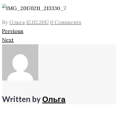
By
Ольга
12.02.2017
0 Comments
Навигация
Facebook
Twitter
Google+
Previous
Next
по
записям
Written by
Ольга