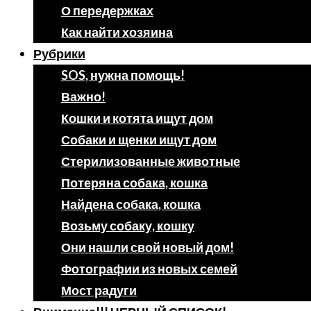
О передержках
Как найти хозяина
Рубрики
SOS, нужна помощь!
Важно!
Кошки и котята ищут дом
Собаки и щенки ищут дом
Стерилизованные животные
Потеряна собака, кошка
Найдена собака, кошка
Возьму собаку, кошку
Они нашли свой новый дом!
Фотографии из новых семей
Мост радуги